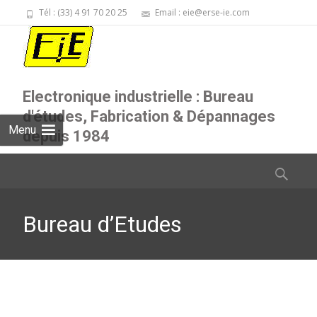
Tél : (33) 4 91 70 20 25
Email : eie@erse-ie.com
Electronique industrielle : Bureau
d'études, Fabrication & Dépannages
Menu
depuis 1984
Skip
Rechercher
to
content
Bureau d’Etudes
Electronique