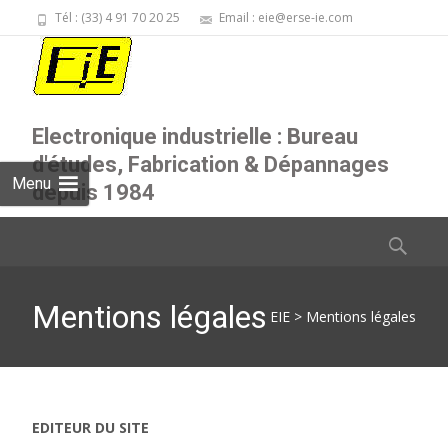
Tél : (33) 4 91 70 20 25
Email : eie@erse-ie.com
Electronique industrielle : Bureau
d'études, Fabrication & Dépannages
Menu
depuis 1984
Skip
Rechercher
to
content
Mentions légales
EIE
>
Mentions légales
EDITEUR DU SITE