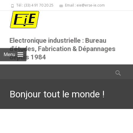
Tél : (33) 4 91 70 20 25
Email : eie@erse-ie.com
Electronique industrielle : Bureau
d'études, Fabrication & Dépannages
Menu
depuis 1984
Skip
Rechercher
to
content
Bonjour tout le monde !
EIE
>
Non classé
>
Bonjour tout le monde !