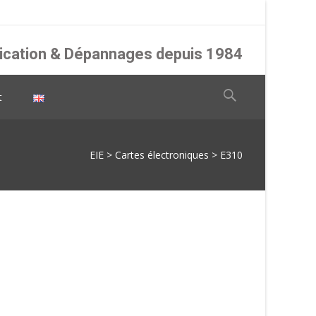
abrication & Dépannages depuis 1984
Rechercher :
t
EIE
>
Cartes électroniques
>
E310