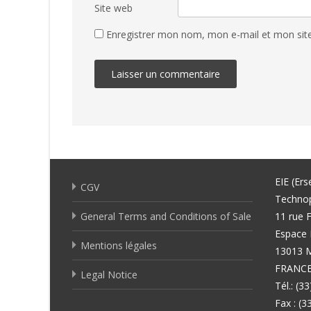
Site web
Enregistrer mon nom, mon e-mail et mon sit
EIE (Ers
CGV
Techno
General Terms and Conditions of Sale
11 rue F
Espace 
Mentions légales
13013 
FRANC
Legal Notice
Tél.: (3
Fax : (3