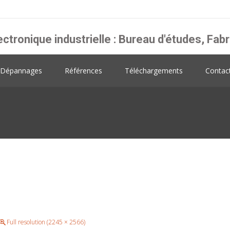
ectronique industrielle : Bureau d'études, F
Dépannages
Références
Téléchargements
Contac
Full resolution (2245 × 2566)