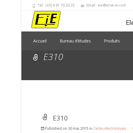
Tél : (33) 4 91 70 20 25
Email : eie@erse-ie.com
El
Skip
Accueil
Bureau d’études
Produits
to
content
E310
E310
Published on
30 mai 2015
in
Cartes électroniques