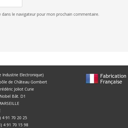
e dans le navigateur pour mon prochain commentaire.
e Industrie Electronique)
pôle de Château Gombert
rédéric Joliot Curie
Nobel Bât. D1
MARSEILLE
E
3) 4 91 70 20 25
3) 4 91 70 15 98