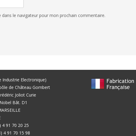
e dans le navigateur pour mon prochain commentaire.
e Industrie Electronique)
pôle de Château Gombert
rédéric Joliot Curie
Nobel Bât. D1
MARSEILLE
E
3) 4 91 70 20 25
3) 4 91 70 15 98