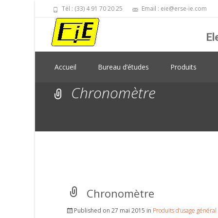
Tél : (33) 4 91 70 20 25
Email : eie@erse-ie.com
El
Skip
Accueil
Bureau d’études
Produits
to
content
Chronomètre
Chronomètre
Published on
27 mai 2015
in
Produits d’usage général