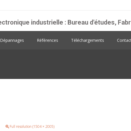
ectronique industrielle : Bureau d'études, F
Dépannages
Références
Téléchargements
Contac
Full resolution (1504 × 2005)