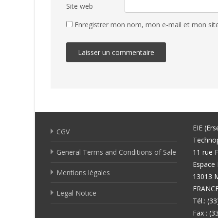
Site web
Enregistrer mon nom, mon e-mail et mon sit
EIE (Ers
CGV
Techno
General Terms and Conditions of Sale
11 rue F
Espace 
Mentions légales
13013 
FRANC
Legal Notice
Tél.: (3
Fax : (3