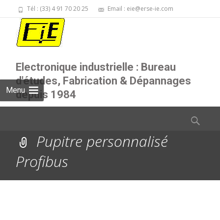
Tél : (33) 4 91 70 20 25
Email : eie@erse-ie.com
Electronique industrielle : Bureau
d'études, Fabrication & Dépannages
Menu
depuis 1984
Skip
Rechercher
to
Pupitre personnalisé
content
Profibus
EIE
>
Pupitres de conduite sur mesure
>
Pupitre